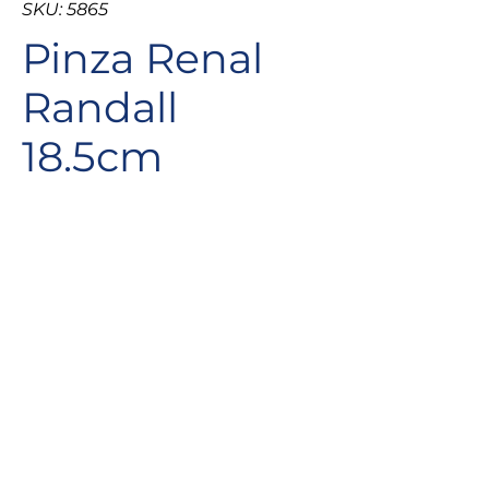
SKU: 5865
Pinza Renal
Randall
18.5cm
Pinza para cálculos renales Randall
ofrece una amplia gama de ventajas.
Su uso
principal es ayudar a los cirujanos en
la extracción de cálculos durante la
nefrostomía percutánea y la
nefrolitotomía.