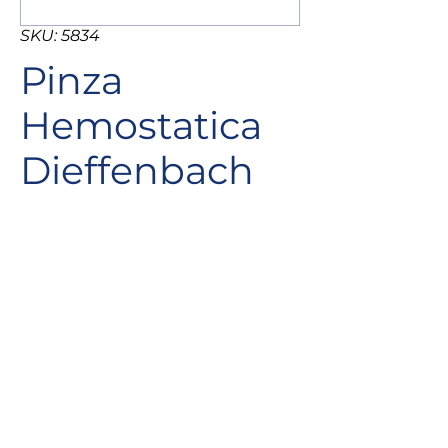
SKU: 5834
Pinza
Hemostatica
Dieffenbach
Recta
La pinza hemostática Dieffenbach
recta es un instrumento quirúrgico
que se utiliza para controlar el flujo
de sangre en los vasos sanguíneos.