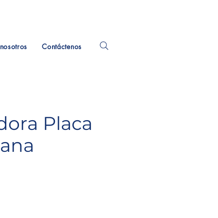
nosotros
Contáctenos
dora Placa
iana